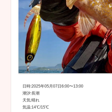
日時:2025年05月07日6:00〜13:00
潮汐:長潮
天気:晴れ
気温:14℃/15℃