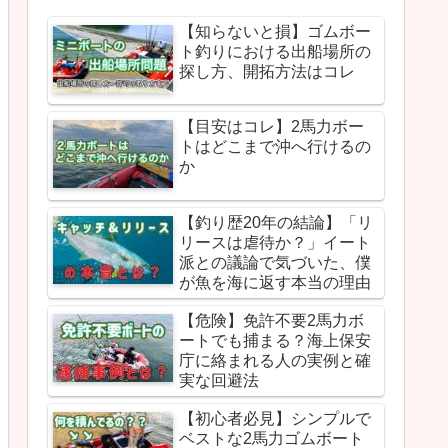
【知らないと損】ゴムボー
ト釣りにおける出船場所の
探し方、開拓方法はコレ
【目安はコレ】2馬力ボー
トはどこまで沖へ行けるの
か
【釣り歴20年の結論】「リ
リースは虐待か？」イート
派との議論で気づいた、僕
が魚を海に返す本当の理由
【危険】免許不要2馬力ボ
ートでも捕まる？海上保安
庁に絡まれる人の実例と確
実な回避法
【初心者必見】シンプルで
ベストな2馬力ゴムボート