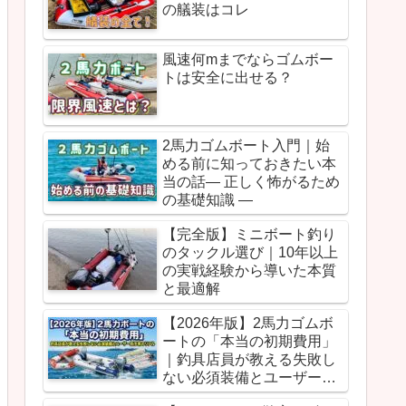
の艤装はコレ
風速何mまでならゴムボー
トは安全に出せる？
2馬力ゴムボート入門｜始
める前に知っておきたい本
当の話― 正しく怖がるため
の基礎知識 ―
【完全版】ミニボート釣り
のタックル選び｜10年以上
の実戦経験から導いた本質
と最適解
【2026年版】2馬力ゴムボ
ートの「本当の初期費用」
｜釣具店員が教える失敗し
ない必須装備とユーザー別
予算のリアル