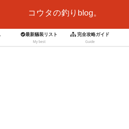
コウタの釣りblog。
記
最新艤装リスト
完全攻略ガイド
My best
Guide