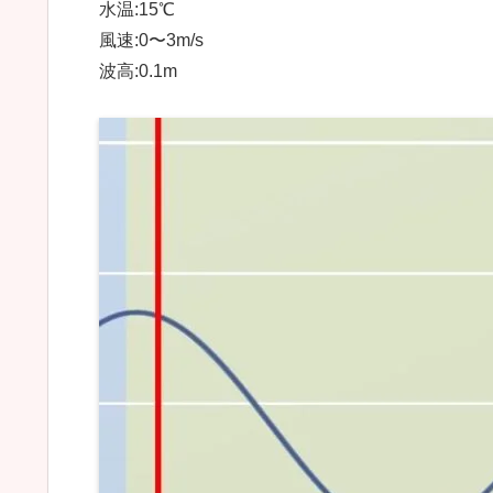
水温:15℃
風速:0〜3m/s
波高:0.1m