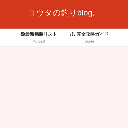
コウタの釣りblog。
記
最新艤装リスト
完全攻略ガイド
My best
Guide