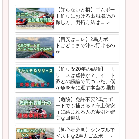
【知らないと損】ゴムボー
ト釣りにおける出船場所の
探し方、開拓方法はコレ
【目安はコレ】2馬力ボー
トはどこまで沖へ行けるの
か
【釣り歴20年の結論】「リ
リースは虐待か？」イート
派との議論で気づいた、僕
が魚を海に返す本当の理由
【危険】免許不要2馬力ボ
ートでも捕まる？海上保安
庁に絡まれる人の実例と確
実な回避法
【初心者必見】シンプルで
ベストな2馬力ゴムボート