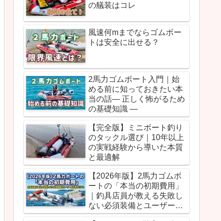
の艤装はコレ
風速何mまでならゴムボー
トは安全に出せる？
2馬力ゴムボート入門｜始
める前に知っておきたい本
当の話― 正しく怖がるため
の基礎知識 ―
【完全版】ミニボート釣り
のタックル選び｜10年以上
の実戦経験から導いた本質
と最適解
【2026年版】2馬力ゴムボ
ートの「本当の初期費用」
｜釣具店員が教える失敗し
ない必須装備とユーザー別
予算のリアル