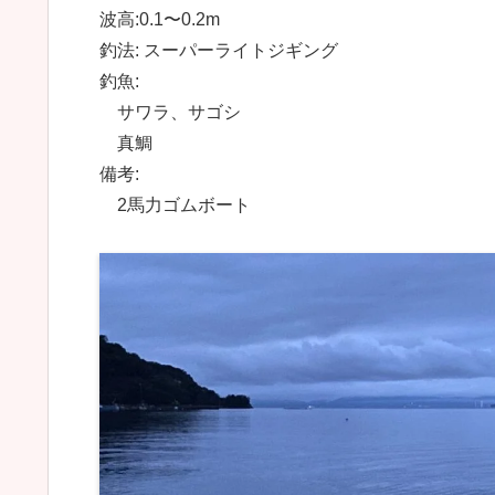
波高:0.1〜0.2m
釣法: スーパーライトジギング
釣魚:
サワラ、サゴシ
真鯛
備考:
2馬力ゴムボート