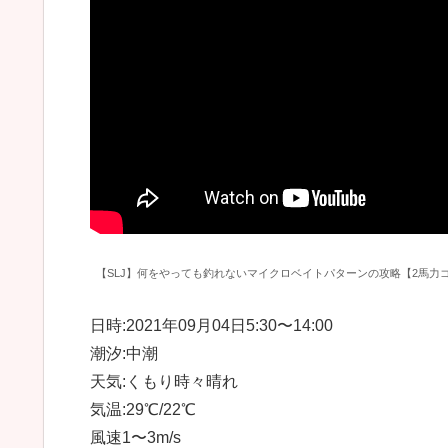
【SLJ】何をやっても釣れないマイクロベイトパターンの攻略【2馬力
日時:2021年09月04日5:30〜14:00
潮汐:中潮
天気:くもり時々晴れ
気温:29℃/22℃
風速1〜3m/s