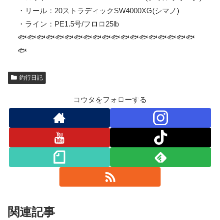
・リール：20ストラディックSW4000XG(シマノ)
・ライン：PE1.5号/フロロ25lb
🐟🐟🐟🐟🐟🐟🐟🐟🐟🐟🐟🐟🐟🐟🐟🐟🐟🐟🐟
🐟
釣行日記
コウタをフォローする
関連記事