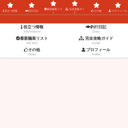
コウタの釣りblog。
最新艤装リス
完全攻略ガイ
役立つ情報
釣行日記
その他
プロフィール
ト
ド
役立つ情報
釣行日記
Information
Diary
最新艤装リスト
完全攻略ガイド
My best
Guide
その他
プロフィール
Other
Profile