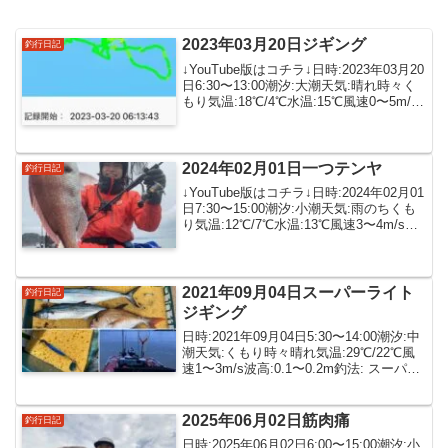
2023年03月20日ジギング
釣行日記
↓YouTube版はコチラ↓日時:2023年03月20
日6:30〜13:00潮汐:大潮天気:晴れ時々く
もり気温:18℃/4℃水温:15℃風速0〜5m/s
波高:0.1〜0.2m釣法: ジギング釣魚:・ユ
メカサゴ備考: 2馬力ゴムボート今日も
元...
2024年02月01日一つテンヤ
釣行日記
↓YouTube版はコチラ↓日時:2024年02月01
日7:30〜15:00潮汐:小潮天気:雨のちくも
り気温:12℃/7℃水温:13℃風速3〜4m/s波
高:0.3m釣魚:・謎ベラ・カサゴ・マダ
イ・エソ備考: 2馬力ゴムボート2月1発
目のゴム...
2021年09月04日スーパーライト
釣行日記
ジギング
日時:2021年09月04日5:30〜14:00潮汐:中
潮天気:くもり時々晴れ気温:29℃/22℃風
速1〜3m/s波高:0.1〜0.2m釣法: スーパー
ライトジギング釣魚: サワラ、サゴシ
真鯛備考: 2馬力ゴムボート
2025年06月02日筋肉痛
釣行日記
日時:2025年06月02日6:00〜15:00潮汐:小