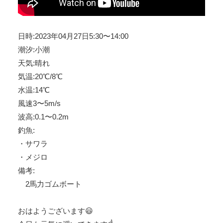
日時:2023年04月27日5:30〜14:00
潮汐:小潮
天気:晴れ
気温:20℃/8℃
水温:14℃
風速3〜5m/s
波高:0.1〜0.2m
釣魚:
・サワラ
・メジロ
備考:
2馬力ゴムボート
おはようございます😃