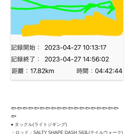
🐟🐟🐟🐟🐟🐟🐟🐟🐟🐟🐟🐟🐟🐟🐟🐟🐟🐟🐟
🐟
● タックル(ライトジギング)
・ロッド：SALTY SHAPE DASH S63L(テイルウォーク)