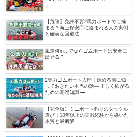
【危険】免許不要2馬力ボートでも捕
まる？海上保安庁に絡まれる人の実例
と確実な回避法
風速何mまでならゴムボートは安全に
出せる？
2馬力ゴムボート入門｜始める前に知
っておきたい本当の話― 正しく怖がる
ための基礎知識 ―
【完全版】ミニボート釣りのタックル
選び｜10年以上の実戦経験から導いた
本質と最適解