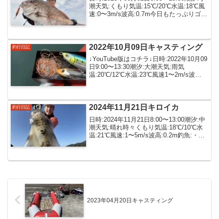
潮天気:くもり気温:15℃/20℃水温:18℃風
速:0〜3m/s波高:0.7m今日もたっぷりゴム
ボートフィッシング🎣イってくる🤘ナブ
ラかと思ったら白波が凄すぎてビビった
🌊たまらん😋通り...
2022年10月09日キャスティング
釣行日記
↓YouTube版はコチラ↓日時:2022年10月09
日9:00〜13:30潮汐:大潮天気:雨気
温:20℃/12℃水温:23℃風速1〜2m/s波
高:0.6m釣法: キャスティング釣魚:・ヒラ
マサ備考: 2馬力ゴムボート今日は波が
高そうで朝イ...
2024年11月21日キロイカ
釣行日記
日時:2024年11月21日8:00〜13:00潮汐:中
潮天気:晴れ時々くもり気温:18℃/10℃水
温:21℃風速:1〜5m/s波高:0.2m釣魚:・ア
オリイカ1週間ぶりのゴムボートフィッシ
ング🎣リハビリ開始😃しばらく走り回っ
てみたけどめぼ...
2023年04月20日キャスティング