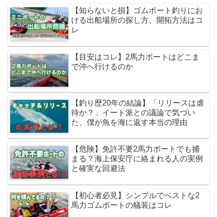
【知らないと損】ゴムボート釣りにお
ける出船場所の探し方、開拓方法はコ
レ
【目安はコレ】2馬力ボートはどこま
で沖へ行けるのか
【釣り歴20年の結論】「リリースは虐
待か？」イート派との議論で気づい
た、僕が魚を海に返す本当の理由
【危険】免許不要2馬力ボートでも捕
まる？海上保安庁に絡まれる人の実例
と確実な回避法
【初心者必見】シンプルでベストな2
馬力ゴムボートの艤装はコレ