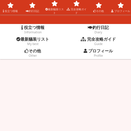
コウタの釣りblog。
最新艤装リス
完全攻略ガイ
役立つ情報
釣行日記
その他
プロフィール
ト
ド
役立つ情報
釣行日記
Information
Diary
最新艤装リスト
完全攻略ガイド
My best
Guide
その他
プロフィール
Other
Profile