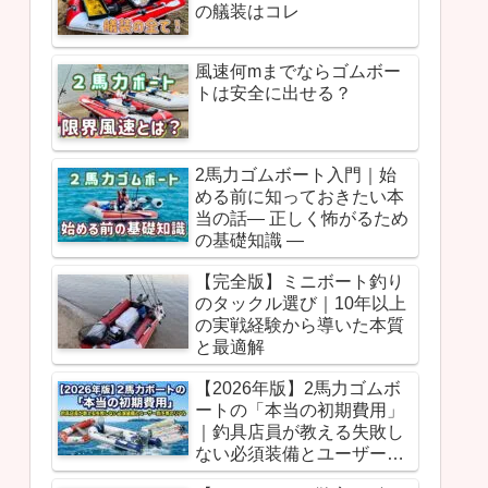
の艤装はコレ
風速何mまでならゴムボー
トは安全に出せる？
2馬力ゴムボート入門｜始
める前に知っておきたい本
当の話― 正しく怖がるため
の基礎知識 ―
【完全版】ミニボート釣り
のタックル選び｜10年以上
の実戦経験から導いた本質
と最適解
【2026年版】2馬力ゴムボ
ートの「本当の初期費用」
｜釣具店員が教える失敗し
ない必須装備とユーザー別
予算のリアル