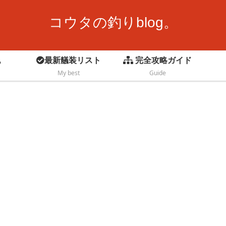
コウタの釣りblog。
記
最新艤装リスト
完全攻略ガイド
My best
Guide