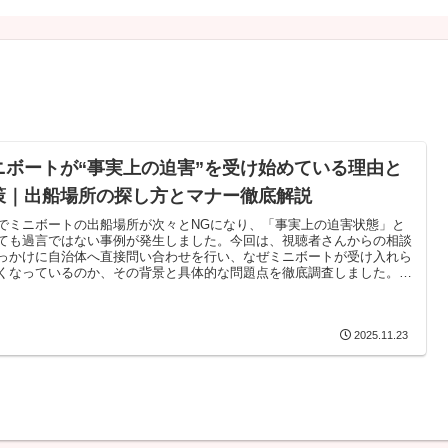
ニボートが“事実上の迫害”を受け始めている理由と
策｜出船場所の探し方とマナー徹底解説
でミニボートの出船場所が次々とNGになり、「事実上の迫害状態」と
ても過言ではない事例が発生しました。今回は、視聴者さんからの相談
っかけに自治体へ直接問い合わせを行い、なぜミニボートが受け入れら
くなっているのか、その背景と具体的な問題点を徹底調査しました。本
では、自治体からの回答に記されていた“深刻なマナー違反”や、漁港で
ているトラブル、そしてミニボーターが今すぐ見直すべき行動や出船場
探し方を詳しく解説します。ミニボートがこれ以上規制されないために
僕たちができることは確実にあります。ミニボート・ゴムボート・2馬
2025.11.23
ートを楽しむ全ユーザーに知ってほしい内容です。