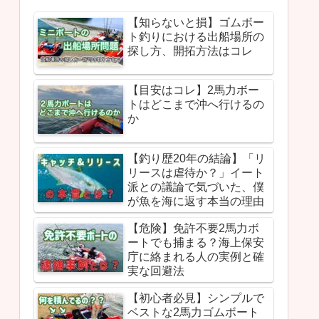
【知らないと損】ゴムボー
ト釣りにおける出船場所の
探し方、開拓方法はコレ
【目安はコレ】2馬力ボー
トはどこまで沖へ行けるの
か
【釣り歴20年の結論】「リ
リースは虐待か？」イート
派との議論で気づいた、僕
が魚を海に返す本当の理由
【危険】免許不要2馬力ボ
ートでも捕まる？海上保安
庁に絡まれる人の実例と確
実な回避法
【初心者必見】シンプルで
ベストな2馬力ゴムボート