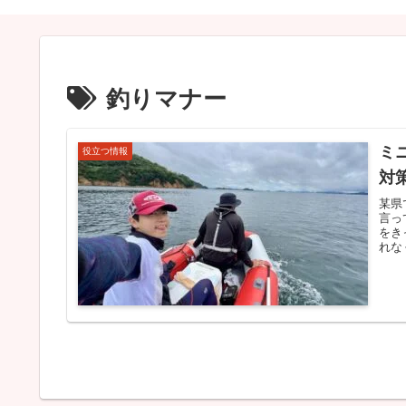
釣りマナー
ミ
役立つ情報
対
某県
言っ
をき
れな
記事
起き
所の
——
力ボ