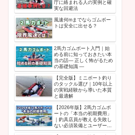
庁に絡まれる人の実例と確
実な回避法
風速何mまでならゴムボー
トは安全に出せる？
2馬力ゴムボート入門｜始
める前に知っておきたい本
当の話― 正しく怖がるため
の基礎知識 ―
【完全版】ミニボート釣り
のタックル選び｜10年以上
の実戦経験から導いた本質
と最適解
【2026年版】2馬力ゴムボ
ートの「本当の初期費用」
｜釣具店員が教える失敗し
ない必須装備とユーザー別
予算のリアル