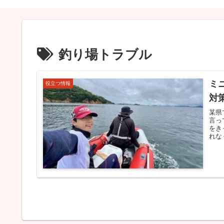
釣り場トラブル
ミ
役立つ情報
対
某県
言っ
をき
れな
記事
起き
所の
——
力ボ