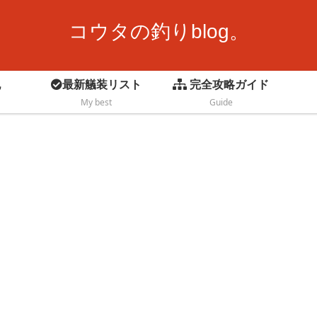
コウタの釣りblog。
記
最新艤装リスト
完全攻略ガイド
My best
Guide