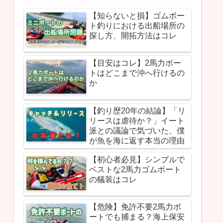
【知らないと損】ゴムボー
ト釣りにおける出船場所の
探し方、開拓方法はコレ
【目安はコレ】2馬力ボー
トはどこまで沖へ行けるの
か
【釣り歴20年の結論】「リ
リースは虐待か？」イート
派との議論で気づいた、僕
が魚を海に返す本当の理由
【初心者必見】シンプルで
ベストな2馬力ゴムボート
の艤装はコレ
【危険】免許不要2馬力ボ
ートでも捕まる？海上保安