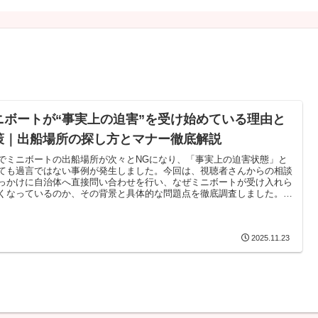
ニボートが“事実上の迫害”を受け始めている理由と
策｜出船場所の探し方とマナー徹底解説
でミニボートの出船場所が次々とNGになり、「事実上の迫害状態」と
ても過言ではない事例が発生しました。今回は、視聴者さんからの相談
っかけに自治体へ直接問い合わせを行い、なぜミニボートが受け入れら
くなっているのか、その背景と具体的な問題点を徹底調査しました。本
では、自治体からの回答に記されていた“深刻なマナー違反”や、漁港で
ているトラブル、そしてミニボーターが今すぐ見直すべき行動や出船場
探し方を詳しく解説します。ミニボートがこれ以上規制されないために
僕たちができることは確実にあります。ミニボート・ゴムボート・2馬
2025.11.23
ートを楽しむ全ユーザーに知ってほしい内容です。