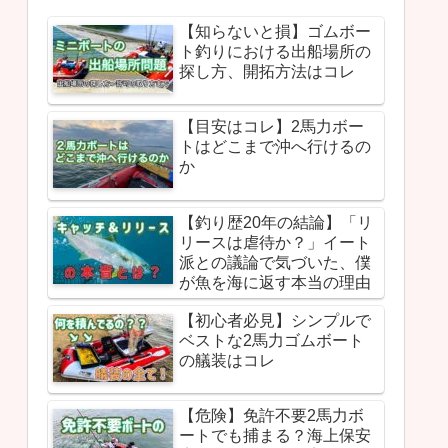
【知らないと損】ゴムボー
ト釣りにおける出船場所の
探し方、開拓方法はコレ
【目安はコレ】2馬力ボー
トはどこまで沖へ行けるの
か
【釣り歴20年の結論】「リ
リースは虐待か？」イート
派との議論で気づいた、僕
が魚を海に返す本当の理由
【初心者必見】シンプルで
ベストな2馬力ゴムボート
の艤装はコレ
【危険】免許不要2馬力ボ
ートでも捕まる？海上保安