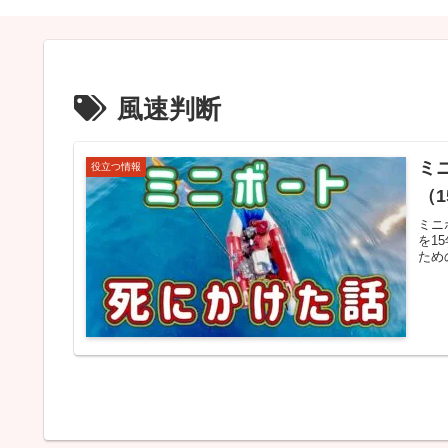
風速判断
ミ
役立つ情報
（
ミニ
を1
ため