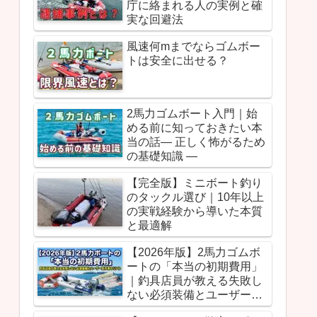
庁に絡まれる人の実例と確
実な回避法
風速何mまでならゴムボー
トは安全に出せる？
2馬力ゴムボート入門｜始
める前に知っておきたい本
当の話― 正しく怖がるため
の基礎知識 ―
【完全版】ミニボート釣り
のタックル選び｜10年以上
の実戦経験から導いた本質
と最適解
【2026年版】2馬力ゴムボ
ートの「本当の初期費用」
｜釣具店員が教える失敗し
ない必須装備とユーザー別
予算のリアル