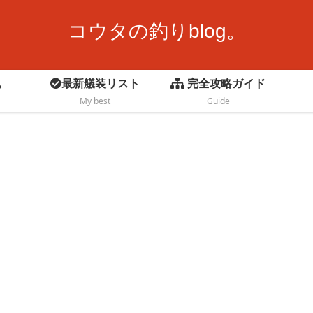
コウタの釣りblog。
記
最新艤装リスト
完全攻略ガイド
My best
Guide