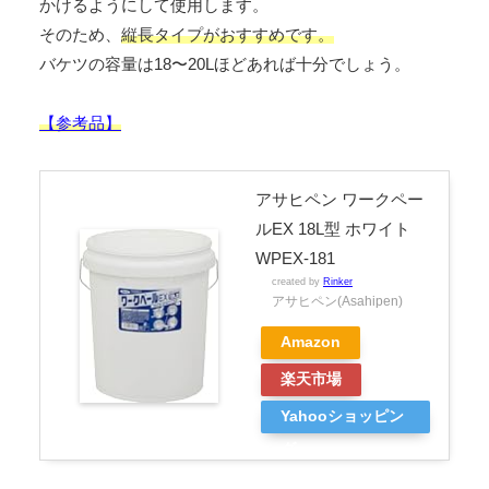
かけるようにして使用します。
そのため、
縦長タイプがおすすめです。
バケツの容量は18〜20Lほどあれば十分でしょう。
【参考品】
アサヒペン ワークペー
ルEX 18L型 ホワイト
WPEX-181
created by
Rinker
アサヒペン(Asahipen)
Amazon
楽天市場
Yahooショッピン
グ