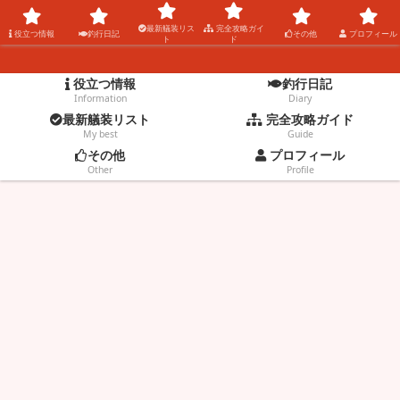
コウタの釣りblog。
最新艤装リス
完全攻略ガイ
役立つ情報
釣行日記
その他
プロフィール
ト
ド
役立つ情報
釣行日記
Information
Diary
最新艤装リスト
完全攻略ガイド
My best
Guide
その他
プロフィール
Other
Profile