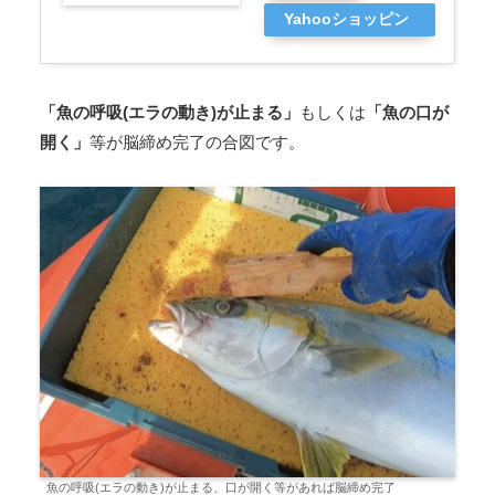
Yahooショッピン
グ
「魚の呼吸(エラの動き)が止まる」
もしくは
「魚の口が
開く」
等が脳締め完了の合図です。
魚の呼吸(エラの動き)が止まる、口が開く等があれば脳締め完了