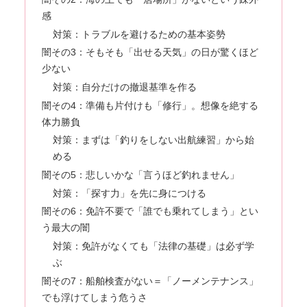
感
対策：トラブルを避けるための基本姿勢
闇その3：そもそも「出せる天気」の日が驚くほど
少ない
対策：自分だけの撤退基準を作る
闇その4：準備も片付けも「修行」。想像を絶する
体力勝負
対策：まずは「釣りをしない出航練習」から始
める
闇その5：悲しいかな「言うほど釣れません」
対策：「探す力」を先に身につける
闇その6：免許不要で「誰でも乗れてしまう」とい
う最大の闇
対策：免許がなくても「法律の基礎」は必ず学
ぶ
闇その7：船舶検査がない＝「ノーメンテナンス」
でも浮けてしまう危うさ