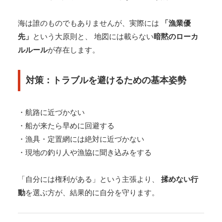
海は誰のものでもありませんが、実際には
「漁業優
先」
という大原則と、 地図には載らない
暗黙のローカ
ルルール
が存在します。
対策：トラブルを避けるための基本姿勢
・航路に近づかない
・船が来たら早めに回避する
・漁具・定置網には絶対に近づかない
・現地の釣り人や漁協に聞き込みをする
「自分には権利がある」という主張より、
揉めない行
動
を選ぶ方が、結果的に自分を守ります。