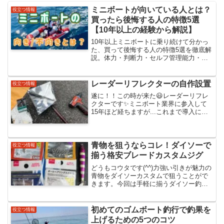
ミニボートが向いている人とは？
役立つ情報
買ったら後悔する人の特徴5選
【10年以上の経験から解説】
10年以上ミニボートに乗り続けて分かっ
た、買って後悔する人の特徴5選を徹底解
説。体力・判断力・セルフ管理能力・配
慮・違和感察知など、ミニボートに必要
な本質を経験者視点でまとめました。こ
れから始める人の判断材料にどうぞ。
レーダーリフレクターの自作設置
役立つ情報
遂に！！この時が来た😃レーダーリフレ
クターです✨ミニボート業界に参入して
15年ほど経ちますが...これまで導入に至
らなかったのですが、遂にという感じ😃
もちろん必要性は感じていましたが、こ
れが役に立つようなフィールドにそもそ
も行かないし、まず...
青物を狙うならコレ！ダイソーで
役立つ情報
揃う格安ブレードカスタムジグ
どうもコウタです(^^)力強い引きが魅力の
青物をダイソーカスタムで狙うことがで
きます。今回は手軽に揃うダイソー釣具
を使用したカスタムジグを紹介します！
ダイソーカスタムの内容上の写真が完成
系です。使用するアイテムは以下の通り
初めてのゴムボート釣行で釣果を
役立つ情報
で、フック以外は全...
上げるための5つのコツ