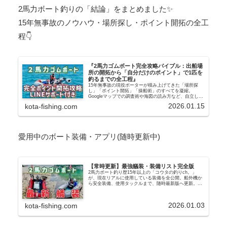
2馬力ボート釣りの「結論」をまとめました✨
15年無事故のノウハウ・場所探し・ポイント開拓の全工
程👇
『2馬力ゴムボート完全攻略バイブル：出船場
所の開拓から「自分だけのポイント」で1匹を
釣るまでの全工程』
15年無事故の現役ボーターが積み上げてきた「場所探
し」「ポイント開拓」「操船術」のすべてを凝縮。
Googleマップでの調査術や海図の読み方など、自立した
ボーターになるための全行程を公開します。
2026.01.15
kota-fishing.com
愛用中のボート装備・アプリ(随時更新中)
【常時更新】最強艤装・装備リスト完全版
2馬力ボート釣り歴15年以上の「コウタの釣りch。」
が、現在リアルに使用している装備を全公開。船外機か
ら安全装備、使用タックルまで、随時最新版へ更新。初
心者もこれを見れば迷わない完全ガイドです。
2026.01.03
kota-fishing.com