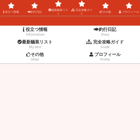
コウタの釣りblog。
最新艤装リス
完全攻略ガイ
役立つ情報
釣行日記
その他
プロフィール
ト
ド
役立つ情報
釣行日記
Information
Diary
最新艤装リスト
完全攻略ガイド
My best
Guide
その他
プロフィール
Other
Profile