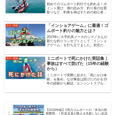
初めてのゴムボート釣行でも釣れる！ポ
イント選び、潮の読み方、釣り座の位置
取りなど、釣果を伸ばすための初心者必
須テクニック5選。
「インショアゲーム」に最適！ゴ
役立つ情報
ムボート釣りの魅力とは？
2023年に大手釣具メーカのシマノさんが
新たな釣りコンセプトとして「インショ
アゲーム」を打ち立てました。初見だと
「インショアゲーム」とは何の事なのか
イメージがつかない方も多いと思いま
す。そこで今回は「インショア」の定義
ミニボートで死にかけた実話集｜
役立つ情報
やインショアに最適な「...
事故はすべて防げた（15年の経験
から）
ミニボートで実際に起きた「死にかけ体
験」を集め、なぜ事故は防げたのかを15
年の経験から解説。エンジントラブル・
風・落水・パニック…生き残るための思
考をまとめた保存版記事。
【2026年版】2馬力ゴムボートの「本当の初
期費用」｜釣具店員が教える失敗しない必須