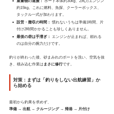
重量物の運搬：
ボート本体約30kg、2馬力エンジン
約15kg。これに燃料、魚探、クーラーボックス、
タックル一式が加わります。
設営・撤収の時間：
慣れないうちは準備1時間、片
付け2時間かかることも珍しくありません。
最後の砦は手漕ぎ：
エンジンが止まれば、頼れる
のは自分の腕力だけです。
釣りが終わった後、砂まみれのボートを洗い、空気を抜
き、積み込む作業は
まさに修行
です。
対策：まずは「釣りをしない出航練習」か
ら始める
最初から釣果を求めず、
準備 → 出航 → クルージング → 帰港 → 片付け